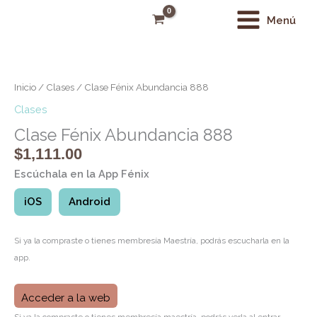
Ir
Main
Menú
al
Menu
contenido
Clase
Fénix
Abundancia
Inicio
/
Clases
/ Clase Fénix Abundancia 888
888
Clases
cantidad
Clase Fénix Abundancia 888
$
1,111.00
Escúchala en la App Fénix
iOS
Android
Si ya la compraste o tienes membresía Maestría, podrás escucharla en la
app.
Acceder a la web