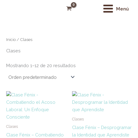
Ir
Main
Menú
al
Menu
contenido
Inicio
/ Clases
Clases
Mostrando 1–12 de 20 resultados
Clases
Clases
Clase Fénix – Desprogramar
Clase Fénix – Combatiendo
la Identidad que Aprendiste