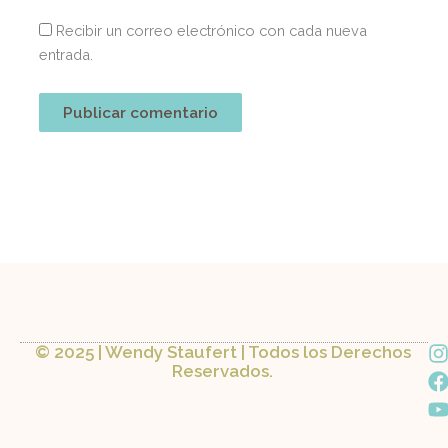
Recibir un correo electrónico con cada nueva
entrada.
I
© 2025 | Wendy Staufert | Todos los Derechos
Reservados.
a
s
c
t
t
a