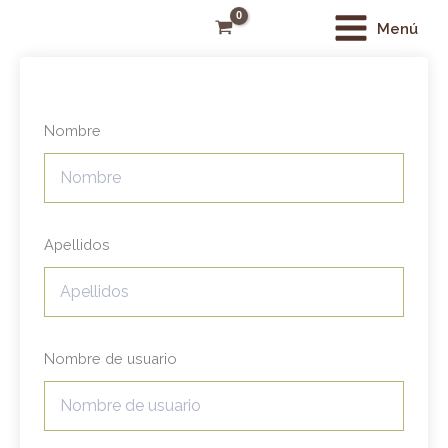
Ir
Main
Menú
al
Menu
contenido
Nombre
Apellidos
Nombre de usuario