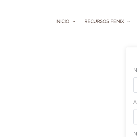
Ir
al
contenido
INICIO
RECURSOS FÉNIX
N
A
N