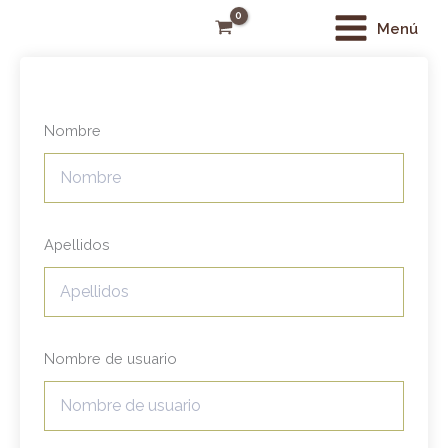
Ir
Main
Menú
al
Menu
contenido
Nombre
Apellidos
Nombre de usuario