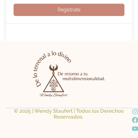
Regístrate
I
© 2025 | Wendy Staufert | Todos los Derechos
Reservados.
a
s
t
t
a