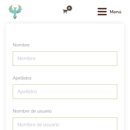
Ir
Main
al
Menú
Menu
contenido
Nombre
Apellidos
Nombre de usuario