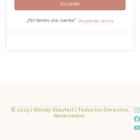
Acceder
¿No tienes una cuenta?
Regístrate ahora
I
© 2025 | Wendy Staufert | Todos los Derechos
Reservados.
a
s
c
t
t
a