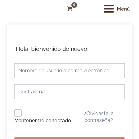
Ir
Main
Menú
al
Menu
contenido
¡Hola, bienvenido de nuevo!
¿Olvidaste la
contraseña?
Mantenerme conectado