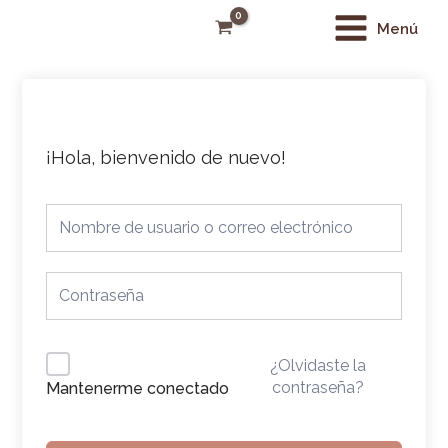
Ir
Main
Menú
al
Menu
contenido
¡Hola, bienvenido de nuevo!
¿Olvidaste la
contraseña?
Mantenerme conectado