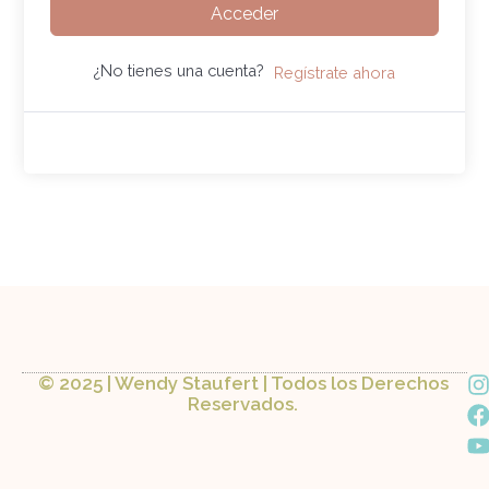
Acceder
¿No tienes una cuenta?
Regístrate ahora
I
© 2025 | Wendy Staufert | Todos los Derechos
Reservados.
a
s
c
t
t
a