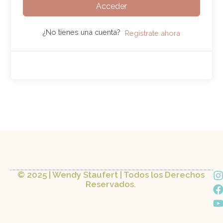
Acceder
¿No tienes una cuenta?
Regístrate ahora
I
© 2025 | Wendy Staufert | Todos los Derechos
Reservados.
a
s
c
t
t
a