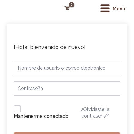
Ir
Main
Menú
al
Menu
contenido
¡Hola, bienvenido de nuevo!
¿Olvidaste la
contraseña?
Mantenerme conectado