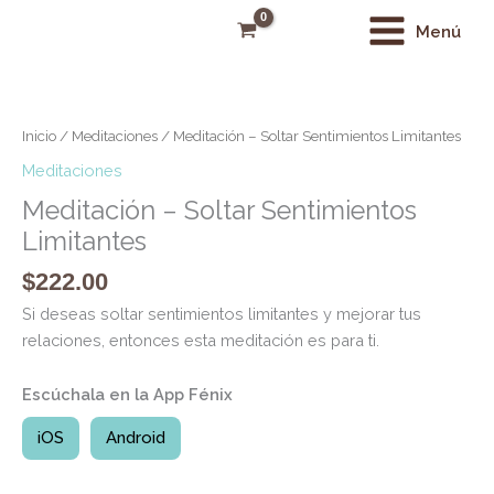
Ir
Main
Menú
al
Menu
contenido
Meditación
-
Soltar
Inicio
/
Meditaciones
/ Meditación – Soltar Sentimientos Limitantes
Sentimientos
Meditaciones
Limitantes
Meditación – Soltar Sentimientos
cantidad
Limitantes
$
222.00
Si deseas soltar sentimientos limitantes y mejorar tus
relaciones, entonces esta meditación es para ti.
Escúchala en la App Fénix
iOS
Android