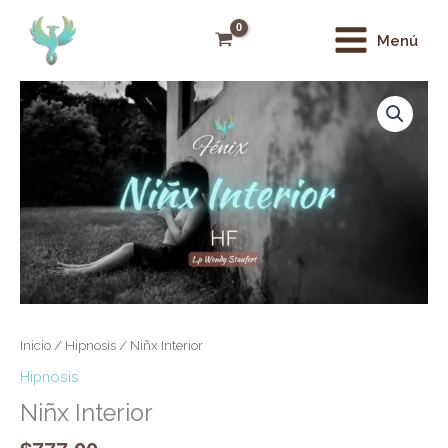
Ir
Main
al
Menú
Menu
contenido
Niñx
Interior
cantidad
Inicio
/
Hipnosis
/ Niñx Interior
Hipnosis
Niñx Interior