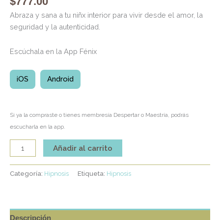
$
777.00
Abraza y sana a tu niñx interior para vivir desde el amor, la
seguridad y la autenticidad.
Escúchala en la App Fénix
iOS
Android
Si ya la compraste o tienes membresía Despertar o Maestría, podrás
escucharla en la app.
Añadir al carrito
Categoría:
Hipnosis
Etiqueta:
Hipnosis
Descripción