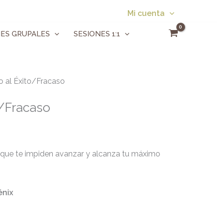
Mi cuenta
NES GRUPALES
SESIONES 1:1
 al Éxito/Fracaso
o/Fracaso
que te impiden avanzar y alcanza tu máximo
énix