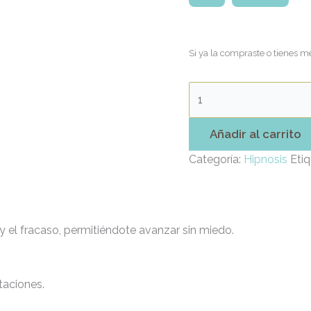
Si ya la compraste o tienes m
Añadir al carrito
Categoría:
Hipnosis
Eti
y el fracaso, permitiéndote avanzar sin miedo.
taciones.