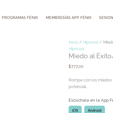
Miedo
al
Éxito/Fracaso
PROGRAMAS FÉNIX
MEMBRESÍAS APP FÉNIX
SESIO
cantidad
Inicio
/
Hipnosis
/ Miedo
Hipnosis
Miedo al Éxit
$
777.00
Rompe con los miedos 
potencial.
Escúchala en la App F
iOS
Android