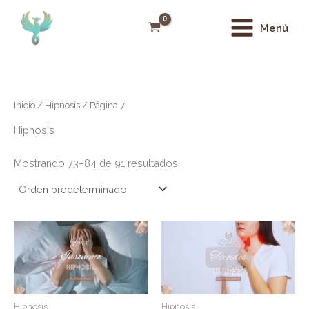
Ir
Main
al
Menú
Menu
contenido
Inicio
/
Hipnosis
/ Página 7
Hipnosis
Mostrando 73–84 de 91 resultados
Hipnosis
Hipnosis