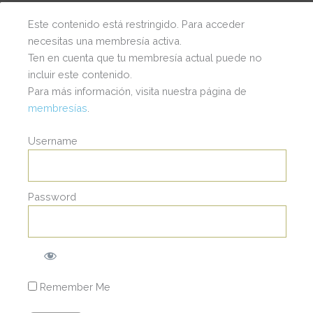
Este contenido está restringido. Para acceder
necesitas una membresía activa.
Ten en cuenta que tu membresía actual puede no
incluir este contenido.
Para más información, visita nuestra página de
membresías
.
Username
Password
I
© 2025 | Wendy Staufert | Todos los Derechos
Reservados.
a
s
c
t
t
Remember Me
a