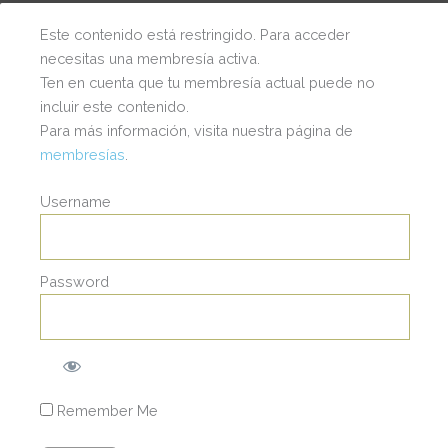
Este contenido está restringido. Para acceder
necesitas una membresía activa.
Ten en cuenta que tu membresía actual puede no
incluir este contenido.
Para más información, visita nuestra página de
membresías
.
Username
Password
I
© 2025 | Wendy Staufert | Todos los Derechos
Reservados.
a
s
c
t
t
Remember Me
a