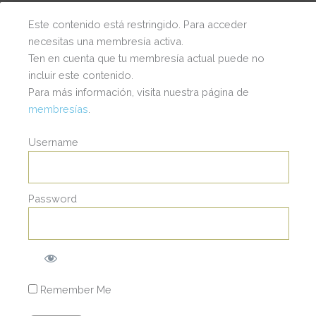
Este contenido está restringido. Para acceder
necesitas una membresía activa.
Ten en cuenta que tu membresía actual puede no
incluir este contenido.
Para más información, visita nuestra página de
membresías
.
Username
Password
I
© 2025 | Wendy Staufert | Todos los Derechos
Reservados.
a
s
c
t
t
Remember Me
a