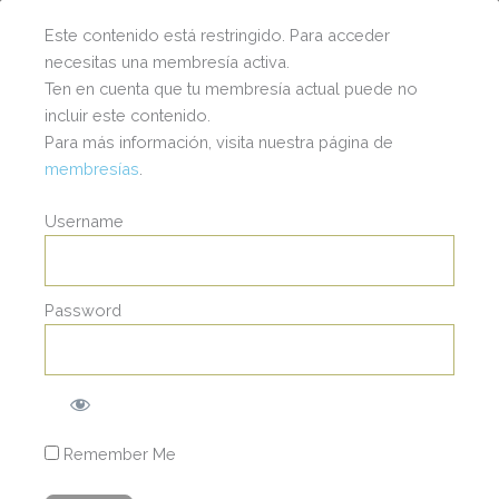
Este contenido está restringido. Para acceder
necesitas una membresía activa.
Ten en cuenta que tu membresía actual puede no
incluir este contenido.
Para más información, visita nuestra página de
membresías
.
Username
Password
© 2025 | Wendy Staufert | Todos los Derechos Reservados.
Remember Me
stagram
Facebook
Youtube