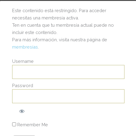
Este contenido está restringido. Para acceder
necesitas una membresía activa.
Ten en cuenta que tu membresía actual puede no
incluir este contenido.
Para más información, visita nuestra página de
membresías
.
Username
Password
I
© 2025 | Wendy Staufert | Todos los Derechos
Reservados.
a
s
c
t
t
Remember Me
a