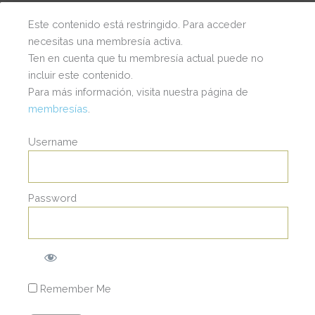
Este contenido está restringido. Para acceder
necesitas una membresía activa.
Ten en cuenta que tu membresía actual puede no
incluir este contenido.
Para más información, visita nuestra página de
membresías
.
Username
Password
I
© 2025 | Wendy Staufert | Todos los Derechos
Reservados.
a
s
c
t
t
Remember Me
a