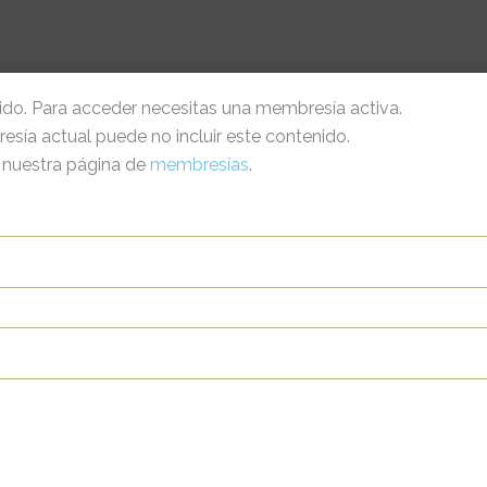
gido. Para acceder necesitas una membresía activa.
sía actual puede no incluir este contenido.
a nuestra página de
membresías
.