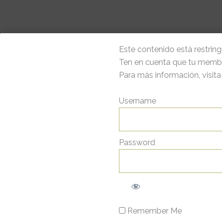
Este contenido está restrin
Ten en cuenta que tu membre
Para más información, visit
Username
Password
Remember Me